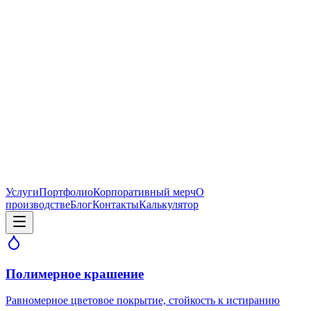
Услуги
Портфолио
Корпоративный мерч
О
производстве
Блог
Контакты
Калькулятор
Полимерное крашение
Равномерное цветовое покрытие, стойкость к истиранию